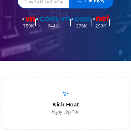
Tìm ngay
759K
644K
276K
299K
Kích Hoạt
Ngay Lập Tức