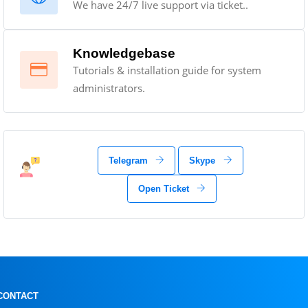
We have 24/7 live support via ticket..
Knowledgebase
Tutorials & installation guide for system
administrators.
Telegram
Skype
Open Ticket
CONTACT