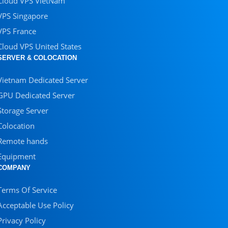
Cloud VPS VietNam
VPS Singapore
VPS France
Cloud VPS United States
SERVER & COLOCATION
Vietnam Dedicated Server
GPU Dedicated Server
Storage Server
Colocation
Remote hands
Equipment
COMPANY
Terms Of Service
Acceptable Use Policy
Privacy Policy