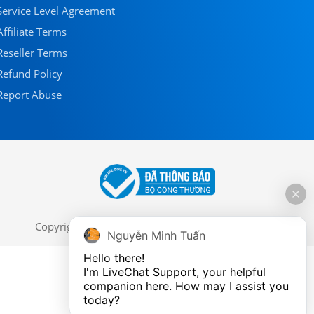
Service Level Agreement
Affiliate Terms
Reseller Terms
Refund Policy
Report Abuse
Copyright 2016 by MaxServer. All Rights Reserved.
Nguyễn Minh Tuấn
Hello there!

I'm LiveChat Support, your helpful 
companion here. How may I assist you 
today?