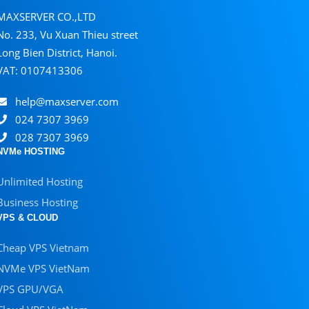
MAXSERVER CO.,LTD
No. 233, Vu Xuan Thieu street
Long Bien District, Hanoi.
VAT: 0107413306
help@maxserver.com
024 7307 3969
028 7307 3969
NVMe HOSTING
Unlimited Hosting
Business Hosting
VPS & CLOUD
Cheap VPS Vietnam
NVMe VPS VietNam
VPS GPU/VGA